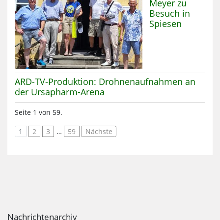
Meyer zu
Besuch in
Spiesen
Mehr zum Thema:
ARD-TV-Produktion: Drohnenaufnahmen an
der Ursapharm-Arena
Seite 1 von 59.
1
2
3
…
59
Nächste
Nachrichtenarchiv