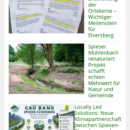
der
Ortskerne –
Wichtiger
Meilenstein
für
Elversberg
Mehr zum Thema
Spieser
Mühlenbach
renaturiert:
Projekt
schafft
echten
Mehrwert für
Natur und
Gemeinde
Mehr zum Thema:
Locally Led
Solutions: Neue
Klimapartnerschaft
zwischen Spiesen-