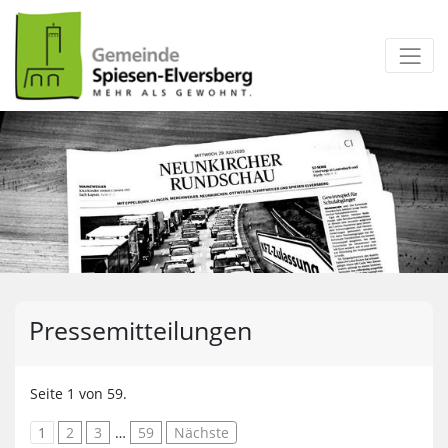
zum Inhalt
Pressemitteilungen
Seite 1 von 59.
1
2
3
…
59
Nächste