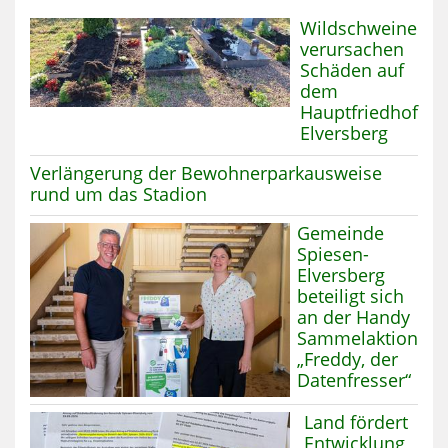
Mehr zum Thema
Wildschweine
verursachen
Schäden auf
dem
Hauptfriedhof
Elversberg
Mehr zum Thema:
Verlängerung der Bewohnerparkausweise
rund um das Stadion
Mehr zum Thema
Gemeinde
Spiesen-
Elversberg
beteiligt sich
an der Handy
Sammelaktion
„Freddy, der
Datenfresser“
Mehr zum Thema
Land fördert
Entwicklung