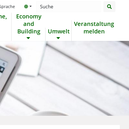
suchen
Searchbox
 Sprache
me,
Economy
d
and
Veranstaltung
Building
Umwelt
melden