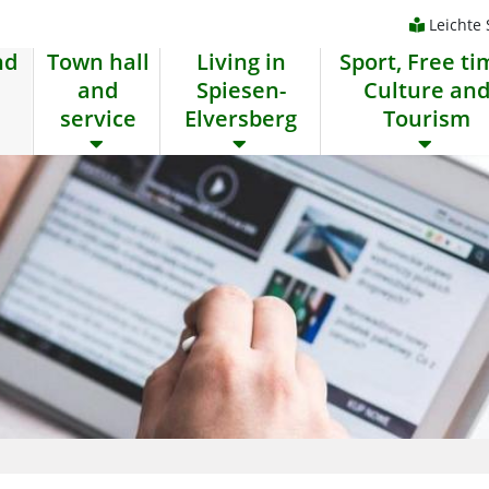
Leichte
nd
Town hall
Living in
Sport, Free ti
and
Spiesen-
Culture an
service
Elversberg
Tourism